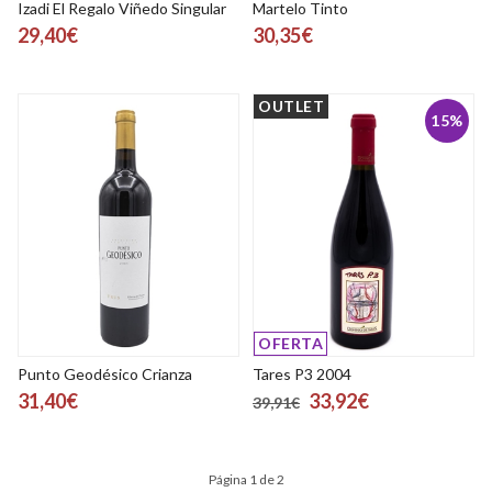
Izadi El Regalo Viñedo Singular
Martelo Tinto
29,40€
30,35€
OUTLET
15%
OFERTA
Punto Geodésico Crianza
Tares P3 2004
31,40€
33,92€
39,91€
Página 1 de 2