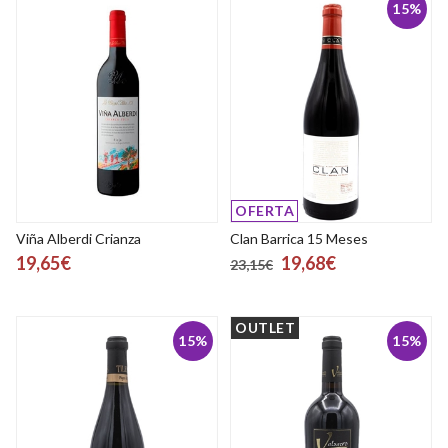
15%
OFERTA
Viña Alberdi Crianza
Clan Barrica 15 Meses
19,65€
19,68€
23,15€
OUTLET
15%
15%