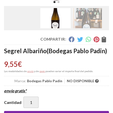
COMPARTIR:
Segrel Albariño
(Bodegas Pablo Padin)
9,55
€
Las modalidades de
envío
y de
pago
pueden variar el importe final del pedido.
Marca:
Bodegas Pablo Padin
NO DISPONIBLE
envío gratis*
Cantidad