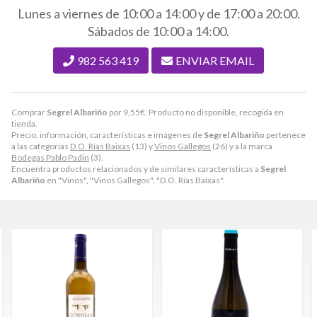
Lunes a viernes de 10:00 a 14:00 y de 17:00 a 20:00.
Sábados de 10:00 a 14:00.
982 563 419
ENVIAR EMAIL
Comprar
Segrel Albariño
por
9,55
€
. Producto no disponible, recogida en
tienda.
Precio, información, características e imágenes de
Segrel Albariño
pertenece
a las categorías
D.O. Rías Baixas
(13) y
Vinos Gallegos
(26) y a la marca
Bodegas Pablo Padin
(3).
Encuentra productos relacionados y de similares características a
Segrel
Albariño
en "Vinos", "Vinos Gallegos", "D.O. Rías Baixas".