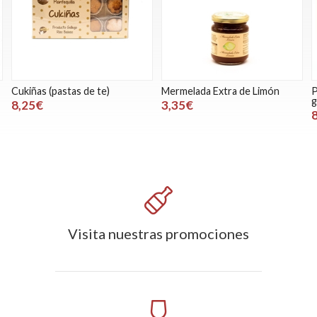
Cukiñas (pastas de te)
Mermelada Extra de Limón
P
g
8,25€
3,35€
Visita nuestras promociones