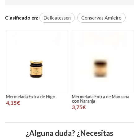
Clasificado en:
Delicatessen
Conservas Amieiro
Mermelada Extra de Higo
Mermelada Extra de Manzana
M
con Naranja
c
4,15€
3,75€
¿Alguna duda? ¿Necesitas