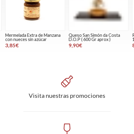
Mermelada Extra de Manzana
Queso San Simón da Costa
R
con nueces sin azúcar
D.O.P ( 600 Gr aprox )
1
3,85€
9,90€
Visita nuestras promociones