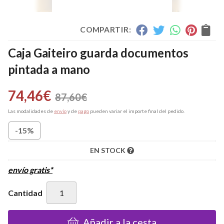
COMPARTIR:
Caja Gaiteiro guarda documentos
pintada a mano
74,46
€
87,60
€
Las modalidades de
envío
y de
pago
pueden variar el importe final del pedido.
-15%
EN STOCK
envío gratis*
Cantidad
Añadir a la cesta