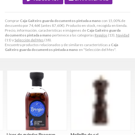
Comprar
Caja Gaiteiro guarda documentos pintada a mano
con 15,00% de
descuento por
74,46
€
(antes
87,60
€
). Producto en stock, recogida en tienda.
Precio, información, características e imágenes de
Caja Gaiteiro guarda
documentos pintada a mano
pertenece a las categorías
Regalos
(13),
Navidad
(11) y
Selección del Mes
(18).
Encuentra productos relacionados y de similares características a
Caja
Gaiteiro guarda documentos pintada a mano
en "Selección del Mes".
Licor de guindas Breogan
Molinillo de sal
T