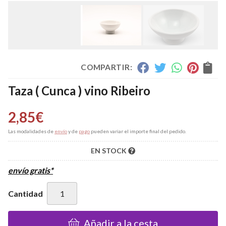
COMPARTIR:
Taza ( Cunca ) vino Ribeiro
2,85
€
Las modalidades de
envío
y de
pago
pueden variar el importe final del pedido.
EN STOCK
envío gratis*
Cantidad
Añadir a la cesta