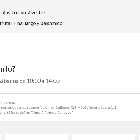
ojos, fresón silvestre.
frutal. Final largo y balsámico.
ento?
 Sábados de 10:00 a 14:00.
en tienda.
)
pertenece a las categorías
Vinos Gallegos
(26) y
D.O. Ribeira Sacra
(11).
ncía ( Rosado)
en "Vinos", "Vinos Gallegos".