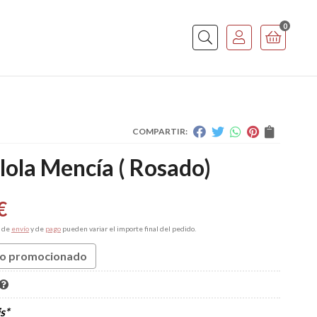
0
Buscar
COMPARTIR:
ola Mencía ( Rosado)
€
s de
envío
y de
pago
pueden variar el importe final del pedido.
o promocionado
s*