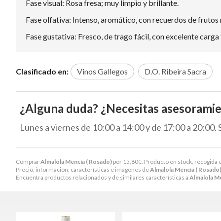
Fase visual: Rosa fresa; muy limpio y brillante.
Fase olfativa: Intenso, aromático, con recuerdos de frutos r
Fase gustativa: Fresco, de trago fácil, con excelente carga 
Clasificado en:
Vinos Gallegos
D.O. Ribeira Sacra
¿Alguna duda? ¿Necesitas asesorami
Lunes a viernes de 10:00 a 14:00 y de 17:00 a 20:00.
Comprar
Almalola Mencía ( Rosado)
por
15,80
€
. Producto en stock, recogida 
Precio, información, características e imágenes de
Almalola Mencía ( Rosado
Encuentra productos relacionados y de similares características a
Almalola Me