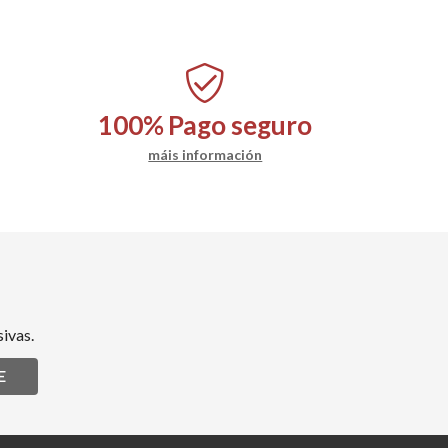
100%
Pago seguro
máis información
ivas.
E